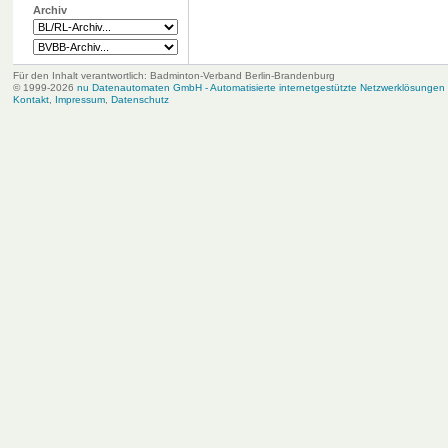
Archiv
Für den Inhalt verantwortlich: Badminton-Verband Berlin-Brandenburg
© 1999-2026
nu Datenautomaten GmbH - Automatisierte internetgestützte Netzwerklösungen
Kontakt
,
Impressum
,
Datenschutz