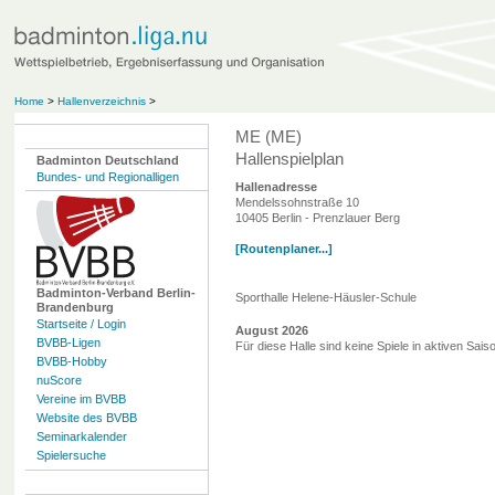
Home
>
Hallenverzeichnis
>
ME (ME)
Hallenspielplan
Badminton Deutschland
Bundes- und Regionalligen
Hallenadresse
Mendelssohnstraße 10
10405 Berlin - Prenzlauer Berg
[Routenplaner...]
Badminton-Verband Berlin-
Sporthalle Helene-Häusler-Schule
Brandenburg
Startseite / Login
August 2026
BVBB-Ligen
Für diese Halle sind keine Spiele in aktiven Sai
BVBB-Hobby
nuScore
Vereine im BVBB
Website des BVBB
Seminarkalender
Spielersuche