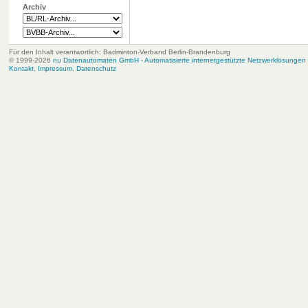
Archiv
Für den Inhalt verantwortlich: Badminton-Verband Berlin-Brandenburg
© 1999-2026
nu Datenautomaten GmbH - Automatisierte internetgestützte Netzwerklösungen
Kontakt
,
Impressum
,
Datenschutz