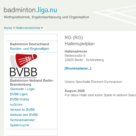
Home
>
Hallenverzeichnis
>
RG (RG)
Hallenspielplan
Badminton Deutschland
Bundes- und Regionalligen
Hallenadresse
Mettestraße 8
10825 Berlin - Schöneberg
[Routenplaner...]
Badminton-Verband Berlin-
Untere Sporthalle Rückert-Gymnasium
Brandenburg
Startseite / Login
August 2026
BVBB-Ligen
Für diese Halle sind keine Spiele in aktiven Sai
BVBB-Hobby
nuScore
Vereine im BVBB
Website des BVBB
Seminarkalender
Spielersuche