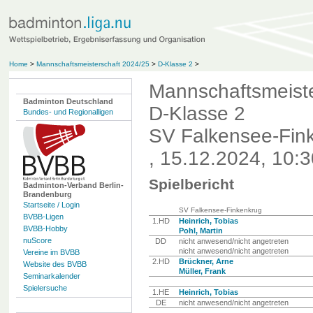
Home
>
Mannschaftsmeisterschaft 2024/25
>
D-Klasse 2
>
Mannschaftsmeiste
Badminton Deutschland
D-Klasse 2
Bundes- und Regionalligen
SV Falkensee-Finke
, 15.12.2024, 10:
Spielbericht
Badminton-Verband Berlin-
Brandenburg
Startseite / Login
SV Falkensee-Finkenkrug
BVBB-Ligen
1.HD
Heinrich, Tobias
BVBB-Hobby
Pohl, Martin
nuScore
DD
nicht anwesend/nicht angetreten
nicht anwesend/nicht angetreten
Vereine im BVBB
2.HD
Brückner, Arne
Website des BVBB
Müller, Frank
Seminarkalender
Spielersuche
1.HE
Heinrich, Tobias
DE
nicht anwesend/nicht angetreten