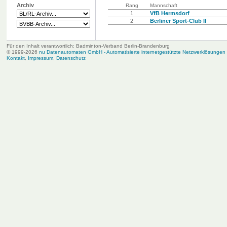
Archiv
Rang
Mannschaft
1
VfB Hermsdorf
2
Berliner Sport-Club II
Für den Inhalt verantwortlich: Badminton-Verband Berlin-Brandenburg
© 1999-2026
nu Datenautomaten GmbH - Automatisierte internetgestützte Netzwerklösungen
Kontakt
,
Impressum
,
Datenschutz