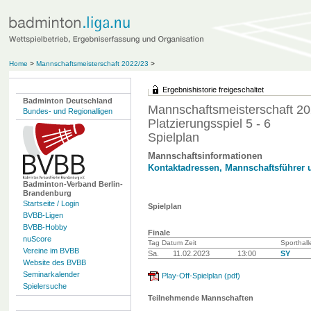
Home
>
Mannschaftsmeisterschaft 2022/23
>
Ergebnishistorie freigeschaltet
Badminton Deutschland
Mannschaftsmeisterschaft 20
Bundes- und Regionalligen
Platzierungsspiel 5 - 6
Spielplan
Mannschaftsinformationen
Kontaktadressen, Mannschaftsführer 
Badminton-Verband Berlin-
Brandenburg
Startseite / Login
Spielplan
BVBB-Ligen
BVBB-Hobby
Finale
nuScore
Tag Datum Zeit
Sporthall
Vereine im BVBB
Sa.
11.02.2023
13:00
SY
Website des BVBB
Seminarkalender
Play-Off-Spielplan (pdf)
Spielersuche
Teilnehmende Mannschaften