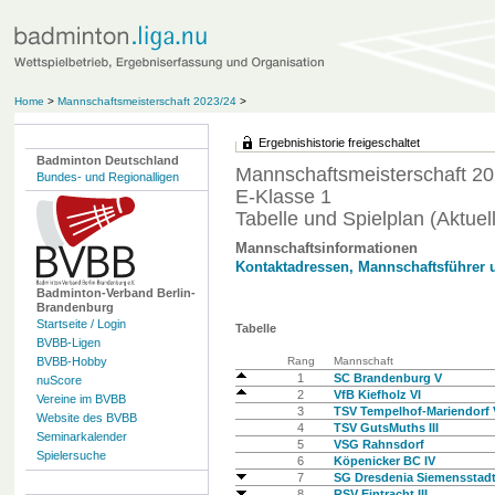
Home
>
Mannschaftsmeisterschaft 2023/24
>
Ergebnishistorie freigeschaltet
Badminton Deutschland
Mannschaftsmeisterschaft 20
Bundes- und Regionalligen
E-Klasse 1
Tabelle und Spielplan (Aktuell
Mannschaftsinformationen
Kontaktadressen, Mannschaftsführer 
Badminton-Verband Berlin-
Brandenburg
Startseite / Login
Tabelle
BVBB-Ligen
BVBB-Hobby
Rang
Mannschaft
1
SC Brandenburg V
nuScore
2
VfB Kiefholz VI
Vereine im BVBB
3
TSV Tempelhof-Mariendorf 
Website des BVBB
4
TSV GutsMuths III
Seminarkalender
5
VSG Rahnsdorf
Spielersuche
6
Köpenicker BC IV
7
SG Dresdenia Siemensstadt
8
RSV Eintracht III