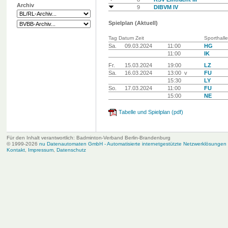
Archiv
9
DIBVM IV
Spielplan (Aktuell)
Tag Datum Zeit
Sporthalle
Sa.
09.03.2024
11:00
HG
11:00
IK
Fr.
15.03.2024
19:00
LZ
Sa.
16.03.2024
13:00 v
FU
15:30
LY
So.
17.03.2024
11:00
FU
15:00
NE
Tabelle und Spielplan (pdf)
Für den Inhalt verantwortlich: Badminton-Verband Berlin-Brandenburg
© 1999-2026
nu Datenautomaten GmbH - Automatisierte internetgestützte Netzwerklösungen
Kontakt
,
Impressum
,
Datenschutz