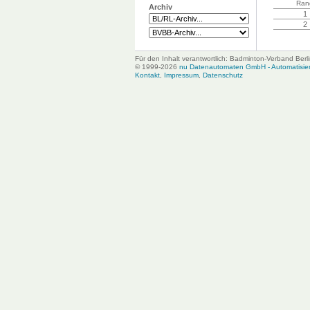
Ran
Archiv
1
2
Für den Inhalt verantwortlich: Badminton-Verband Ber
© 1999-2026
nu Datenautomaten GmbH - Automatisiert
Kontakt
,
Impressum
,
Datenschutz