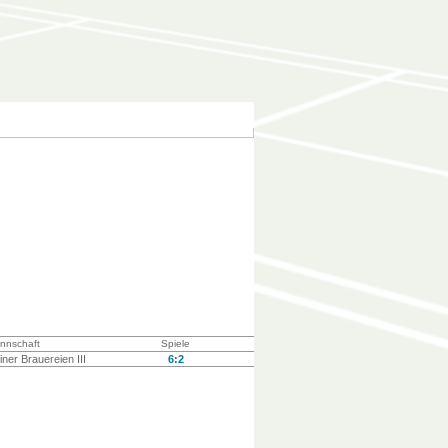
nnschaft
Spiele
iner Brauereien III
6:2