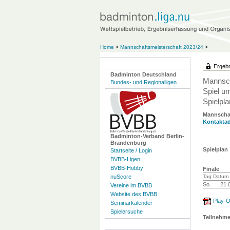
Home
>
Mannschaftsmeisterschaft 2023/24
>
Ergebn
Badminton Deutschland
Mannsch
Bundes- und Regionalligen
Spiel um
Spielpla
Mannscha
Kontaktad
Badminton-Verband Berlin-
Brandenburg
Spielplan
Startseite / Login
BVBB-Ligen
BVBB-Hobby
Finale
nuScore
Tag Datum 
So.
21.
Vereine im BVBB
Website des BVBB
Play-Of
Seminarkalender
Spielersuche
Teilnehm