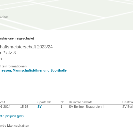
ishistorie freigeschaltet
aftsmeisterschaft 2023/24
 Platz 3
n
ftsinformationen
ressen, Mannschaftsführer und Sporthallen
Zeit
Sporthalle
Nr.
Heimmannschaft
Gastma
01.2024
15:15
SY
1
SV Berliner Brauereien II
SV Berl
f-Spielplan (pdf)
ende Mannschaften