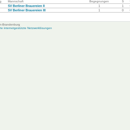
g
Mannschaft
Begegnungen
S
SV Berliner Brauereien II
1
1
SV Berliner Brauereien III
1
0
lin-Brandenburg
e internetgestützte Netzwerklösungen