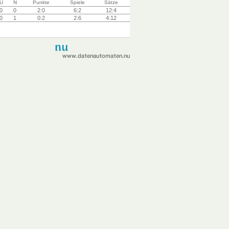
U
N
Punkte
Spiele
Sätze
0
0
2:0
6:2
12:4
0
1
0:2
2:6
4:12