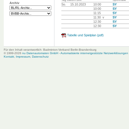
Archiv
So.
15.10.2023
10:00
SY
10:00
SY
11:15
SY
11:30 v
SY
12:30
SY
12:30
SY
Tabelle und Spielplan (pdf)
Für den Inhalt verantwortlich: Badminton-Verband Berlin-Brandenburg
© 1999-2026
nu Datenautomaten GmbH - Automatisierte internetgestützte Netzwerklösungen
Kontakt
,
Impressum
,
Datenschutz