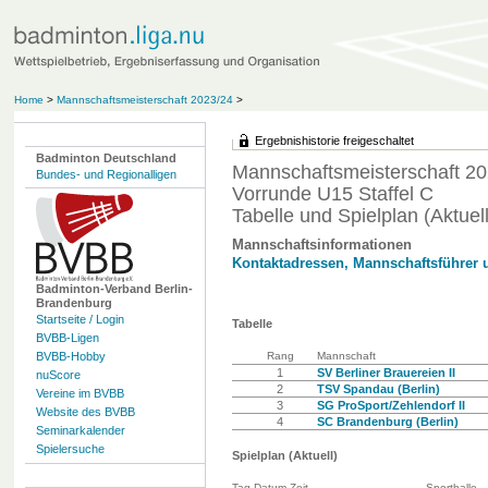
Home
>
Mannschaftsmeisterschaft 2023/24
>
Ergebnishistorie freigeschaltet
Badminton Deutschland
Mannschaftsmeisterschaft 20
Bundes- und Regionalligen
Vorrunde U15 Staffel C
Tabelle und Spielplan (Aktuell
Mannschaftsinformationen
Kontaktadressen, Mannschaftsführer 
Badminton-Verband Berlin-
Brandenburg
Startseite / Login
Tabelle
BVBB-Ligen
BVBB-Hobby
Rang
Mannschaft
1
SV Berliner Brauereien II
nuScore
2
TSV Spandau (Berlin)
Vereine im BVBB
3
SG ProSport/Zehlendorf II
Website des BVBB
4
SC Brandenburg (Berlin)
Seminarkalender
Spielersuche
Spielplan (Aktuell)
Tag Datum Zeit
Sporthalle