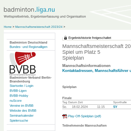
Home
>
Mannschaftsmeisterschaft 2023/24
>
Ergebnishistorie freigeschaltet
Badminton Deutschland
Mannschaftsmeisterschaft 20
Bundes- und Regionalligen
Spiel um Platz 5
Spielplan
Mannschaftsinformationen
Kontaktadressen, Mannschaftsführer 
Badminton-Verband Berlin-
Brandenburg
Startseite / Login
Spielplan
BVBB-Ligen
BVBB-Hobby
Finale
nuScore
Tag Datum Zeit
Sporthalle
Vereine im BVBB
So.
18.02.2024
11:15
SY
Website des BVBB
Seminarkalender
Play-Off-Spielplan (pdf)
Spielersuche
Teilnehmende Mannschaften