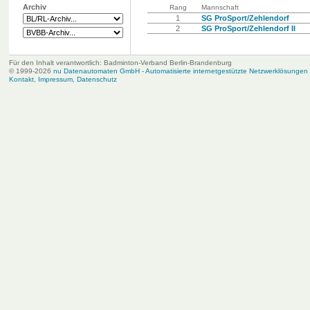
Archiv
Rang
Mannschaft
1
SG ProSport/Zehlendorf
2
SG ProSport/Zehlendorf II
Für den Inhalt verantwortlich: Badminton-Verband Berlin-Brandenburg
© 1999-2026
nu Datenautomaten GmbH - Automatisierte internetgestützte Netzwerklösungen
Kontakt
,
Impressum
,
Datenschutz