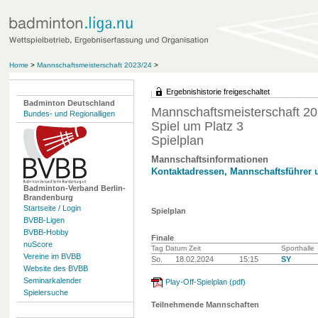
Home
>
Mannschaftsmeisterschaft 2023/24
>
Ergebnishistorie freigeschaltet
Badminton Deutschland
Mannschaftsmeisterschaft 20
Bundes- und Regionalligen
Spiel um Platz 3
Spielplan
Mannschaftsinformationen
Kontaktadressen, Mannschaftsführer 
Badminton-Verband Berlin-
Brandenburg
Startseite / Login
Spielplan
BVBB-Ligen
BVBB-Hobby
Finale
nuScore
Tag Datum Zeit
Sporthalle
Vereine im BVBB
So.
18.02.2024
15:15
SY
Website des BVBB
Seminarkalender
Play-Off-Spielplan (pdf)
Spielersuche
Teilnehmende Mannschaften