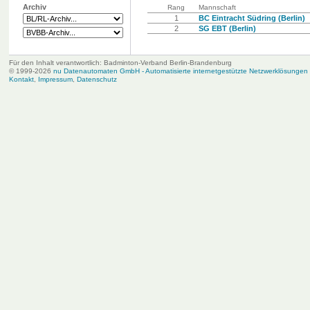
Archiv
Rang
Mannschaft
1
BC Eintracht Südring (Berlin)
2
SG EBT (Berlin)
Für den Inhalt verantwortlich: Badminton-Verband Berlin-Brandenburg
© 1999-2026
nu Datenautomaten GmbH - Automatisierte internetgestützte Netzwerklösungen
Kontakt
,
Impressum
,
Datenschutz