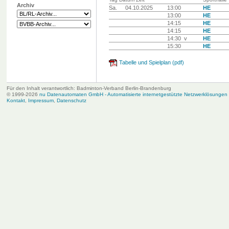
Archiv
Sa.
04.10.2025
13:00
HE
13:00
HE
14:15
HE
14:15
HE
14:30 v
HE
15:30
HE
Tabelle und Spielplan (pdf)
Für den Inhalt verantwortlich: Badminton-Verband Berlin-Brandenburg
© 1999-2026
nu Datenautomaten GmbH - Automatisierte internetgestützte Netzwerklösungen
Kontakt
,
Impressum
,
Datenschutz