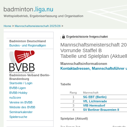
Home
>
Mannschaftsmeisterschaft 2025/26
>
Ergebnishistorie freigeschaltet
Badminton Deutschland
Mannschaftsmeisterschaft 20
Bundes- und Regionalligen
Vorrunde Staffel B
Tabelle und Spielplan (Aktuell
Mannschaftsinformationen
Kontaktadressen, Mannschaftsführer 
Badminton-Verband Berlin-
Brandenburg
Startseite / Login
Tabelle
BVBB-Ligen
BVBB-Hobby
Rang
Mannschaft
1
SG EBT (Berlin)
nuScore
2
VfL Lichtenrade
Vereine im BVBB
3
VfB Hermsdorf
Website des BVBB
4
SV Berliner Brauereien II
Seminarkalender
Spielersuche
Spielplan (Aktuell)
Tag Datum Zeit
Sporthalle