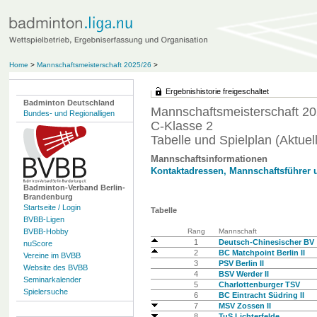
Home
>
Mannschaftsmeisterschaft 2025/26
>
Ergebnishistorie freigeschaltet
Badminton Deutschland
Mannschaftsmeisterschaft 20
Bundes- und Regionalligen
C-Klasse 2
Tabelle und Spielplan (Aktuell
Mannschaftsinformationen
Kontaktadressen, Mannschaftsführer 
Badminton-Verband Berlin-
Brandenburg
Startseite / Login
Tabelle
BVBB-Ligen
BVBB-Hobby
Rang
Mannschaft
1
Deutsch-Chinesischer BV
nuScore
2
BC Matchpoint Berlin II
Vereine im BVBB
3
PSV Berlin II
Website des BVBB
4
BSV Werder II
Seminarkalender
5
Charlottenburger TSV
Spielersuche
6
BC Eintracht Südring II
7
MSV Zossen II
8
TuS Lichterfelde