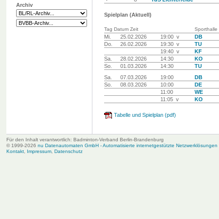
Archiv
Spielplan (Aktuell)
Tag Datum Zeit
Sporthalle
Mi.
25.02.2026
19:00 v
DB
Do.
26.02.2026
19:30 v
TU
19:40 v
KF
Sa.
28.02.2026
14:30
KO
So.
01.03.2026
14:30
TU
Sa.
07.03.2026
19:00
DB
So.
08.03.2026
10:00
DE
11:00
WE
11:05 v
KO
Tabelle und Spielplan (pdf)
Für den Inhalt verantwortlich: Badminton-Verband Berlin-Brandenburg
© 1999-2026
nu Datenautomaten GmbH - Automatisierte internetgestützte Netzwerklösungen
Kontakt
,
Impressum
,
Datenschutz