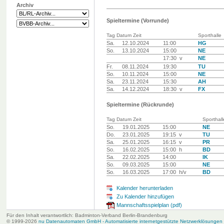
Archiv
Spieltermine (Vorrunde)
Tag Datum Zeit
Sporthalle
Sa.
12.10.2024
11:00
HG
So.
13.10.2024
15:00
NE
17:30 v
NE
Fr.
08.11.2024
19:30
TU
So.
10.11.2024
15:00
NE
Sa.
23.11.2024
15:30
AH
Sa.
14.12.2024
18:30 v
FX
Spieltermine (Rückrunde)
Tag Datum Zeit
Sporthall
So.
19.01.2025
15:00
NE
Do.
23.01.2025
19:15 v
TU
Sa.
25.01.2025
16:15 v
PR
So.
16.02.2025
15:00 h
BD
Sa.
22.02.2025
14:00
IK
So.
09.03.2025
15:00
NE
So.
16.03.2025
17:00 h/v
BD
Kalender herunterladen
Zu Kalender hinzufügen
Mannschaftsspielplan (pdf)
Für den Inhalt verantwortlich: Badminton-Verband Berlin-Brandenburg
© 1999-2026
nu Datenautomaten GmbH - Automatisierte internetgestützte Netzwerklösungen