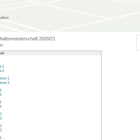
aftsmeisterschaft 2020/21
an
aft
a 1
a 2
asse 1
asse 2
1
2
1
2
 1
 2
 1
 2
1