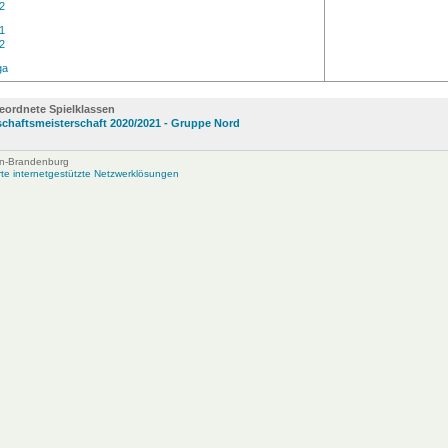
2
1
2
ga
eordnete Spielklassen
chaftsmeisterschaft 2020/2021 - Gruppe Nord
lin-Brandenburg
e internetgestützte Netzwerklösungen