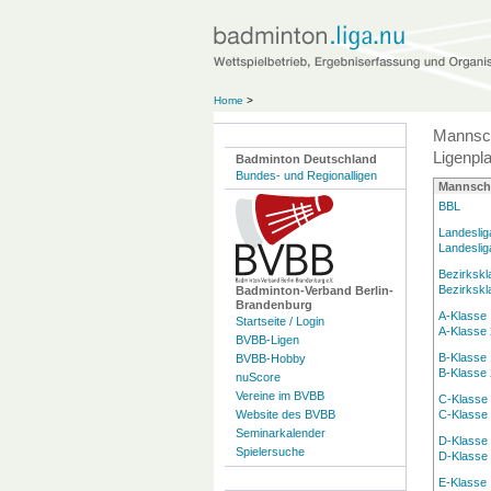
Home
>
Mannsch
Ligenpl
Badminton Deutschland
Bundes- und Regionalligen
Mannsch
BBL
Landeslig
Landeslig
Bezirkskl
Bezirkskl
Badminton-Verband Berlin-
Brandenburg
A-Klasse 
Startseite / Login
A-Klasse 
BVBB-Ligen
B-Klasse 
BVBB-Hobby
B-Klasse 
nuScore
Vereine im BVBB
C-Klasse
Website des BVBB
C-Klasse
Seminarkalender
D-Klasse
Spielersuche
D-Klasse
E-Klasse 