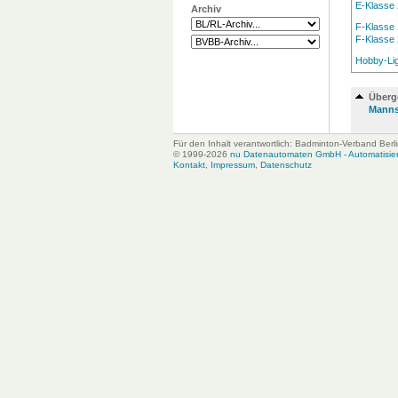
E-Klasse 
Archiv
F-Klasse 
F-Klasse 
Hobby-Li
Überg
Manns
Für den Inhalt verantwortlich: Badminton-Verband Ber
© 1999-2026
nu Datenautomaten GmbH - Automatisiert
Kontakt
,
Impressum
,
Datenschutz